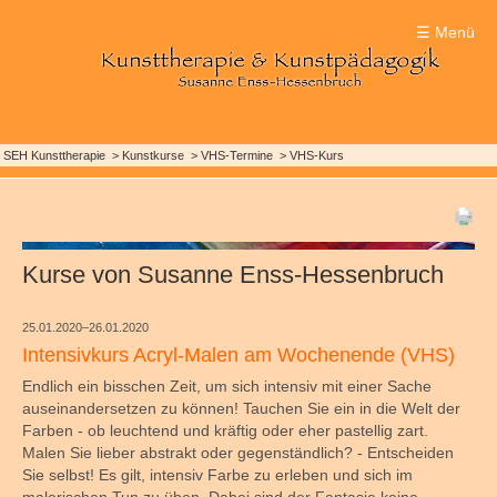
Impressionen
Über mich
Therapie
☰ Menü
Einsatzbereiche
Impressionen Malkurse
Ausstellungen
Termine & Kosten
SEH Kunsttherapie
Kunstkurse
VHS-Termine
VHS-Kurs
Kurse von Susanne Enss-Hessenbruch
25.01.2020–26.01.2020
Intensivkurs Acryl-Malen am Wochenende (VHS)
Endlich ein bisschen Zeit, um sich intensiv mit einer Sache
auseinandersetzen zu können! Tauchen Sie ein in die Welt der
Farben - ob leuchtend und kräftig oder eher pastellig zart.
Malen Sie lieber abstrakt oder gegenständlich? - Entscheiden
Sie selbst! Es gilt, intensiv Farbe zu erleben und sich im