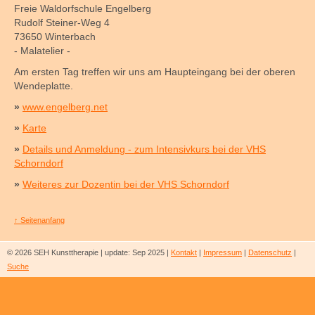
Freie Waldorfschule Engelberg
Rudolf Steiner-Weg 4
73650 Winterbach
- Malatelier -
Am ersten Tag treffen wir uns am Haupteingang bei der oberen
Wendeplatte.
»
www.engelberg.net
»
Karte
»
Details und Anmeldung - zum Intensivkurs bei der VHS
Schorndorf
»
Weiteres zur Dozentin bei der VHS Schorndorf
↑ Seitenanfang
© 2026 SEH Kunsttherapie | update: Sep 2025 |
Kontakt
|
Impressum
|
Datenschutz
|
Suche