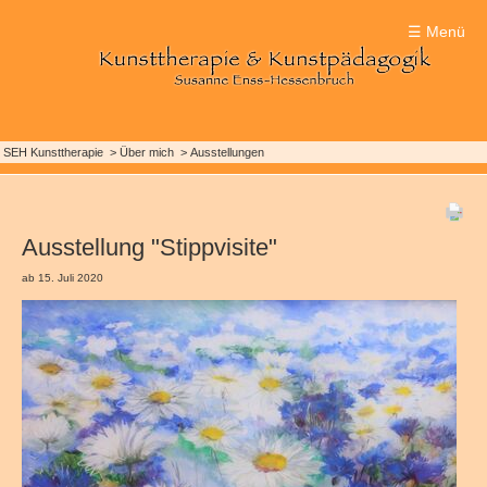
Impressionen
Kunstkurse
Therapie
☰ Menü
Einsatzbereiche
Termine & Kosten
Impressionen Malkurse
Termine & Kosten
VHS-Termine
SEH Kunsttherapie
Über mich
Ausstellungen
Anmeldung
Ausstellung "Stippvisite"
ab 15. Juli 2020